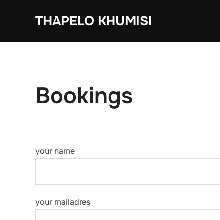
Ga
THAPELO KHUMISI
naar
de
inhoud
Bookings
your name
your mailadres